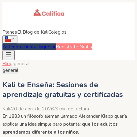
Planes
El Blog de Kali
Colegios
Ya tengo cuenta: Ingresar
Regístrate Gratis
Blog
›
general
general
Kali te Enseña: Sesiones de
aprendizaje gratuitas y certificadas
Kali
·
20 de abril de 2026
·
3 min de lectura
En 1883 un filósofo alemán llamado Alexander Klapp quería
explicar una idea simple pero potente:
que los adultos
aprendemos diferente a los niños.