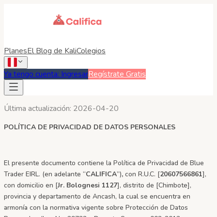
Planes
El Blog de Kali
Colegios
Ya tengo cuenta: Ingresar
Regístrate Gratis
Última actualización:
2026-04-20
POLÍTICA DE PRIVACIDAD DE DATOS PERSONALES
El presente documento contiene la Política de Privacidad de Blue
Trader EIRL. (en adelante “
CALIFICA
”)
,
con R.U.C. [
20607566861
],
con domicilio en [
Jr. Bolognesi 1127
], distrito de [Chimbote],
provincia y departamento de Ancash, la cual se encuentra en
armonía con la normativa vigente sobre Protección de Datos