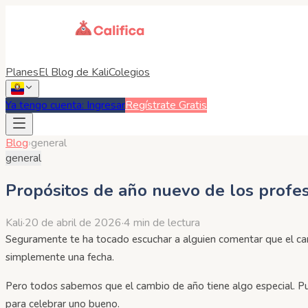
Planes
El Blog de Kali
Colegios
Ya tengo cuenta: Ingresar
Regístrate Gratis
Blog
›
general
general
Propósitos de año nuevo de los profes
Kali
·
20 de abril de 2026
·
4 min de lectura
Seguramente te ha tocado escuchar a alguien comentar que el camb
simplemente una fecha.
Pero todos sabemos que el cambio de año tiene algo especial. Pu
para celebrar uno bueno.