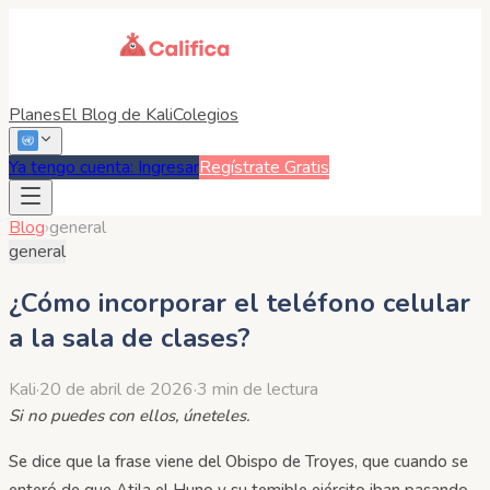
Planes
El Blog de Kali
Colegios
Ya tengo cuenta: Ingresar
Regístrate Gratis
Blog
›
general
general
¿Cómo incorporar el teléfono celular
a la sala de clases?
Kali
·
20 de abril de 2026
·
3 min de lectura
Si no puedes con ellos, úneteles.
Se dice que la frase viene del Obispo de Troyes, que cuando se
enteró de que Atila el Huno y su temible ejército iban pasando